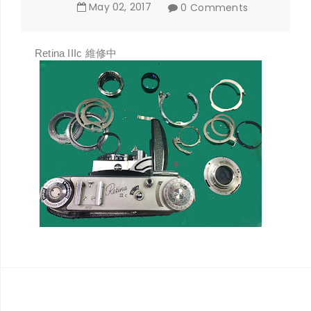
May
02
,
2017
0 Comments
Retina IIIc 維修中